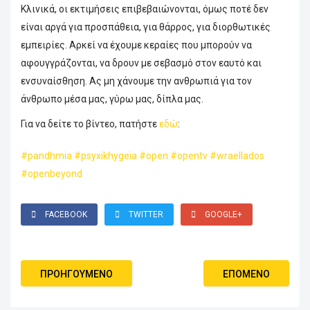
Κλινικά, οι εκτιμήσεις επιβεβαιώνονται, όμως ποτέ δεν
είναι αργά για προσπάθεια, για θάρρος, για διορθωτικές
εμπειρίες. Αρκεί να έχουμε κεραίες που μπορούν να
αφουγγράζονται, να δρουν με σεβασμό στον εαυτό και
ενσυναίσθηση. Ας μη χάνουμε την ανθρωπιά για τον
άνθρωπο μέσα μας, γύρω μας, δίπλα μας.
Για να δείτε το βίντεο, πατήστε
εδώ
:
#pandhmia
#psyxikhygeia
#open
#opentv
#wraellados
#openbeyond
FACEBOOK
TWITTER
GOOGLE+
ΠΡΟΗΓΟΎΜΕΝΟ
ΕΠΌΜΕΝΟ