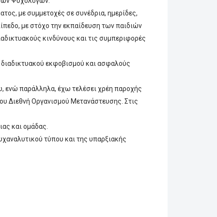
ήνων Ψυχολόγων.
τος, με συμμετοχές σε συνέδρια, ημερίδες,
ίπεδο, με στόχο την εκπαίδευση των παιδιών
ιαδικτυακούς κινδύνους και τις συμπεριφορές
ού, διαδικτυακού εκφοβισμού και ασφαλούς
εω, ενώ παράλληλα, έχω τελέσει χρέη παροχής
ου Διεθνή Οργανισμού Μετανάστευσης. Στις
ιας και ομάδας.
υχαναλυτικού τύπου και της υπαρξιακής