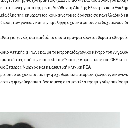
Οικογενειακής Ψυχοθεραπείας (Ε.Ε.Α.Ο.&Ο.Ψ.) και του Συλλόγου Ελλ
ει στη συνεργασία της με τη Διεύθυνση Δίωξης Ηλεκτρονικού Εγκλήμα
ία όλης της επικράτειας και καινοτόμες δράσεις σε πανελλαδικό επ
ευση των γονέων και την πρόληψη σχετικά με τους ενδεχόμενους δ
ιβλία για γονείς και παιδιά, τα οποία πραγματεύονται θέματα εθισμ
μείο Αττικής (Π.Ν.Α.) και με το Ιατροπαιδαγωγικό Κέντρο του Αιγάλ
μετανάστες υπό την εποπτεία της Ύπατης Αρμοστείας του ΟΗΕ και τ
μα Σταύρος Νιάρχος και η μαιευτική κλινική ΡΕΑ.
ρο, όπου ασχολείται με την ψυχοθεραπεία ατόμων, ζεύγους, οικογένε
αστική ψυχοθεραπεία, βασισμένη στα μοντέλα της ψυχοθεραπείας ψ