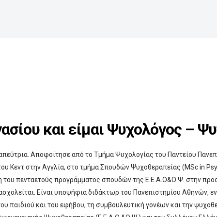
ασίου και είμαι Ψυχολόγος – Ψ
απεύτρια. Αποφοίτησε από το Τμήμα Ψυχολογίας του Παντείου Πανεπ
 Κεντ στην Αγγλία, στο τμήμα Σπουδών Ψυχοθεραπείας (MSc in Psychot
 του πενταετούς προγράμματος σπουδών της Ε.Ε.Α.Ο&Ο.Ψ. στην προσ
 ασχολείται. Είναι υποψήφια διδάκτωρ του Πανεπιστημίου Αθηνών, ε
υ παιδιού και του εφήβου, τη συμβουλευτική γονέων και την ψυχοθε