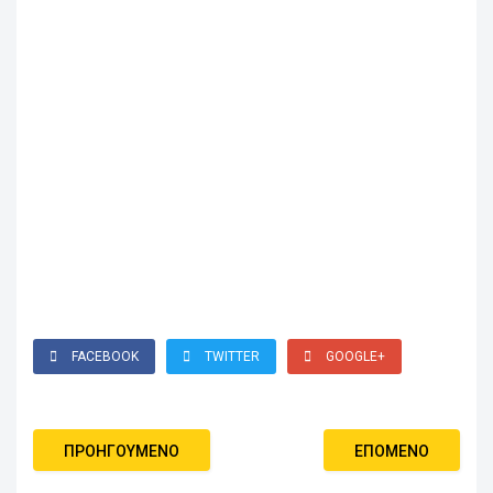
FACEBOOK
TWITTER
GOOGLE+
ΠΡΟΗΓΟΎΜΕΝΟ
ΕΠΌΜΕΝΟ