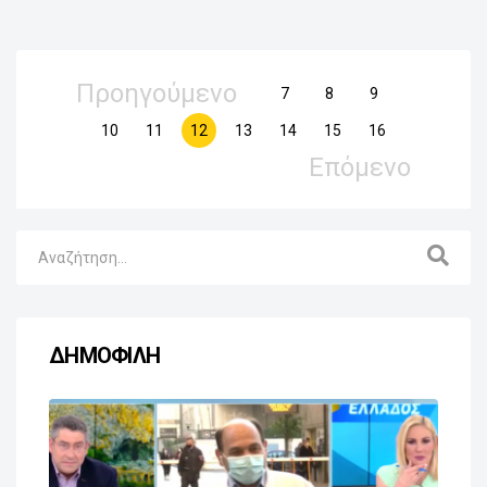
Προηγούμενο
7
8
9
10
11
12
13
14
15
16
Επόμενο
ΔΗΜΟΦΙΛΗ