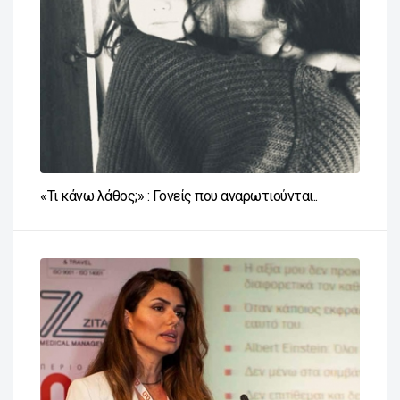
«Τι κάνω λάθος;» : Γονείς που αναρωτιούνται..